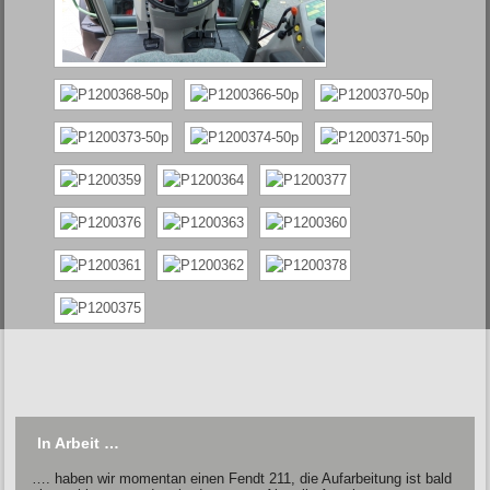
In Arbeit …
…. haben wir momentan einen Fendt 211, die Aufarbeitung ist bald