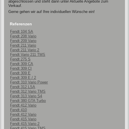
abgeschlossen und steht dann unter Aktuelle Angebote zum
Verkauf.
Gerne gehen wir auf Ihre individuellen Wünsche ein!
Referenzen
Fendt 104 SA
Fendt 208 Vario
Fendt 209 Vario
Fendt 211 Vario
Fendt 211 Vario 2
Fendt Vario 211 TMS
Fendt 275 S
Fendt 309 CA
Fendt 309 CI
Fendt 309 E
Fendt 309 E / 2
Fendt 310 Vario Power
Fendt 312 LSA
Fendt 312 Vario TMS
Fendt 313 Vario S4
Fendt 380 GTA Turbo
Fendt 412 Vario
Fendt 410
Fendt 412 Vario
Fendt 415 Vario
Fendt 415 Vario 2
Fendt 415 Vario TMS