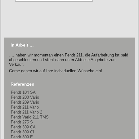
In Arbeit …
…. haben wir momentan einen Fendt 211, die Aufarbeitung ist bald
abgeschlossen und steht dann unter Aktuelle Angebote zum
Verkauf.
Gerne gehen wir auf Ihre individuellen Wünsche ein!
Referenzen
Fendt 104 SA
Fendt 208 Vario
Fendt 209 Vario
Fendt 211 Vario
Fendt 211 Vario 2
Fendt Vario 211 TMS
Fendt 275 S
Fendt 309 CA
Fendt 309 CI
Fendt 309 E