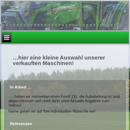
…hier eine kleine Auswahl unserer
verkauften Maschinen!
In Arbeit …
…. haben wir momentan einen Fendt 211, die Aufarbeitung ist bald
abgeschlossen und steht dann unter Aktuelle Angebote zum
Verkauf.
Gerne gehen wir auf Ihre individuellen Wünsche ein!
Referenzen